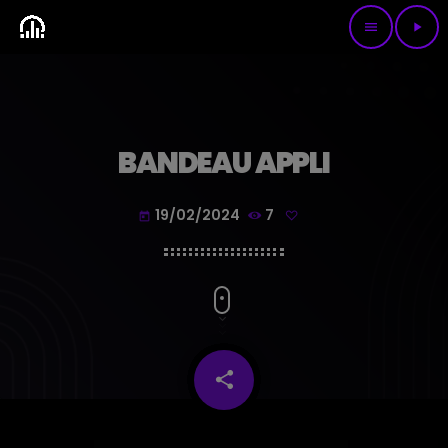
menu
play_arrow
BANDEAU APPLI
19/02/2024
7
today
share
email