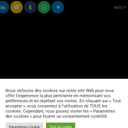
email
RATE IT
Nous utilisons des cookies sur notre site Web pour vous
offrir l'expérience la plus pertinente en mémorisant vos
préférences et en répétant vos visites. En cliquant sur « Tout
accepter », vous consentez à l'utilisation de TOUS les
cookies. Cependant, vous pouvez visiter les « Paramètres
des cookies » pour fournir un consentement contrôlé.
Paramètres Cookie
Tout accepter