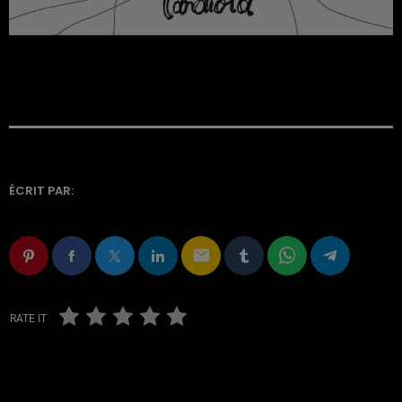
ÉCRIT PAR:
email
RATE IT