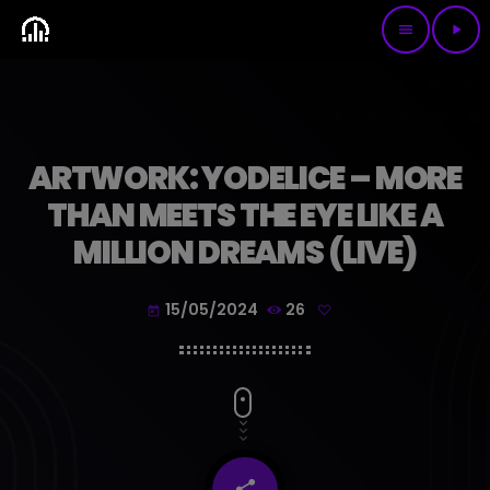
menu
play_arrow
ARTWORK: YODELICE – MORE
THAN MEETS THE EYE LIKE A
MILLION DREAMS (LIVE)
15/05/2024
26
today
share
email