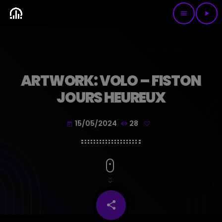
menu
play_arrow
ARTWORK: VOLO – FISTON
JOURS HEUREUX
15/05/2024
28
today
share
email