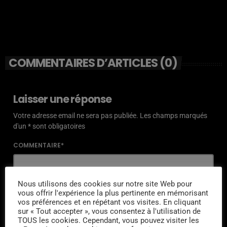
COMMENTAIRES D’ARTICLES (0)
Laisser une réponse
Votre adresse email ne sera pas publiée. Les champs marqués
d'un * sont obligatoires
COMMENTAIRE*
Nous utilisons des cookies sur notre site Web pour
vous offrir l'expérience la plus pertinente en mémorisant
vos préférences et en répétant vos visites. En cliquant
NOM*
sur « Tout accepter », vous consentez à l'utilisation de
TOUS les cookies. Cependant, vous pouvez visiter les