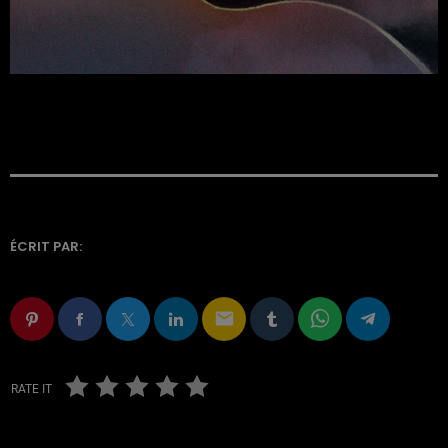
ÉCRIT PAR:
email
RATE IT