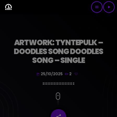
menu
play_arrow
ARTWORK: TYNTEPULK –
DOODLES SONG DOODLES
SONG – SINGLE
25/10/2025
2
today
share
email