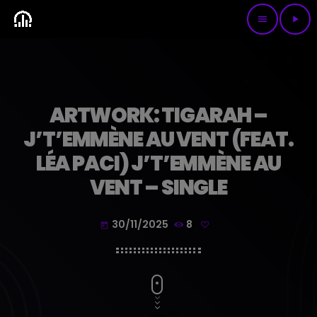
menu
play_arrow
ARTWORK: TIGARAH –
J’T’EMMÈNE AU VENT (FEAT.
LÉA PACI) J’T’EMMÈNE AU
VENT – SINGLE
30/11/2025
8
today