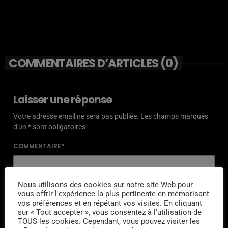
COMMENTAIRES D’ARTICLES (0)
Laisser une réponse
Votre adresse email ne sera pas publiée. Les champs marqués
d'un * sont obligatoires
COMMENTAIRE*
Nous utilisons des cookies sur notre site Web pour
vous offrir l'expérience la plus pertinente en mémorisant
vos préférences et en répétant vos visites. En cliquant
NOM*
sur « Tout accepter », vous consentez à l'utilisation de
TOUS les cookies. Cependant, vous pouvez visiter les