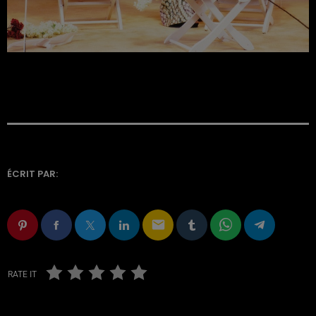
ÉCRIT PAR:
email
RATE IT