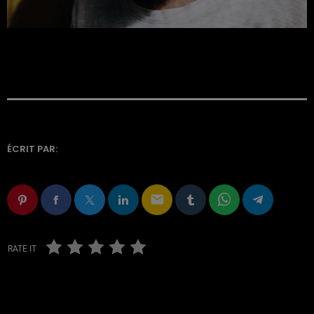
ÉCRIT PAR:
email
RATE IT