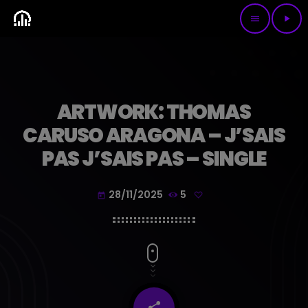
menu
play_arrow
ARTWORK: THOMAS
CARUSO ARAGONA – J’SAIS
PAS J’SAIS PAS – SINGLE
28/11/2025
5
today
share
email