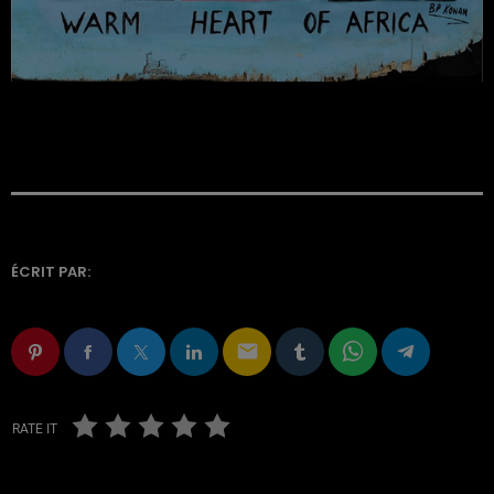
ÉCRIT PAR:
email
RATE IT