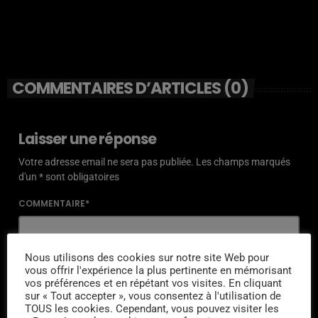
COMMENTAIRES D’ARTICLES (0)
Laisser une réponse
Votre adresse email ne sera pas publiée. Les champs marqués
d'un * sont obligatoires
COMMENTAIRE*
Nous utilisons des cookies sur notre site Web pour
vous offrir l'expérience la plus pertinente en mémorisant
vos préférences et en répétant vos visites. En cliquant
NOM*
sur « Tout accepter », vous consentez à l'utilisation de
TOUS les cookies. Cependant, vous pouvez visiter les