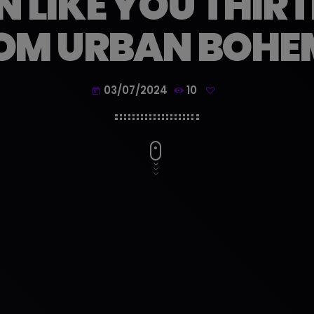
 LIKE YOU THIRT
OM URBAN BOHE
03/07/2024
10
today