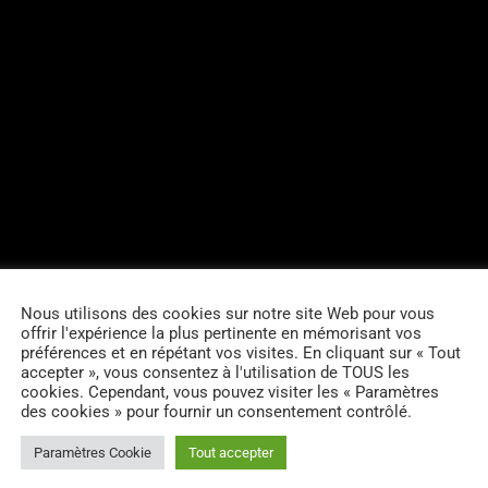
Nous utilisons des cookies sur notre site Web pour vous
offrir l'expérience la plus pertinente en mémorisant vos
préférences et en répétant vos visites. En cliquant sur « Tout
accepter », vous consentez à l'utilisation de TOUS les
cookies. Cependant, vous pouvez visiter les « Paramètres
des cookies » pour fournir un consentement contrôlé.
Paramètres Cookie
Tout accepter