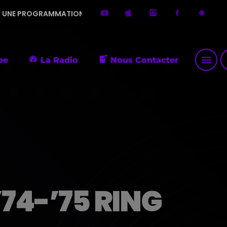
TION DIVERSIFIÉE. MERCI DE ME FAIRE DÉCOUVRIR DE PETITES
menu
p
pe
La Radio
Nous Contacter
74-’75 RING