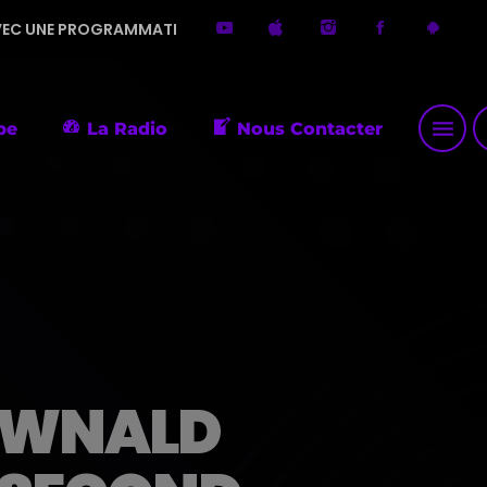
AMMATION DIVERSIFIÉE. MERCI DE ME FAIRE DÉCOUVRIR DE PETI
menu
p
pe
La Radio
Nous Contacter
AWNALD