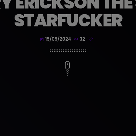
Y ERICKSON THE
STARFUCKER
15/05/2024
32
today