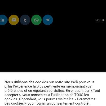
email
RATE IT
Nous utilisons des cookies sur notre site Web pour vous
offrir l'expérience la plus pertinente en mémorisant vos
préférences et en répétant vos visites. En cliquant sur « Tout
accepter », vous consentez à l'utilisation de TOUS les
cookies. Cependant, vous pouvez visiter les « Paramètres
des cookies » pour fournir un consentement contrôlé.