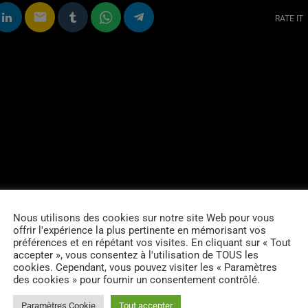
email
RATE IT
Nous utilisons des cookies sur notre site Web pour vous
offrir l'expérience la plus pertinente en mémorisant vos
préférences et en répétant vos visites. En cliquant sur « Tout
accepter », vous consentez à l'utilisation de TOUS les
cookies. Cependant, vous pouvez visiter les « Paramètres
des cookies » pour fournir un consentement contrôlé.
Paramètres Cookie
Tout accepter