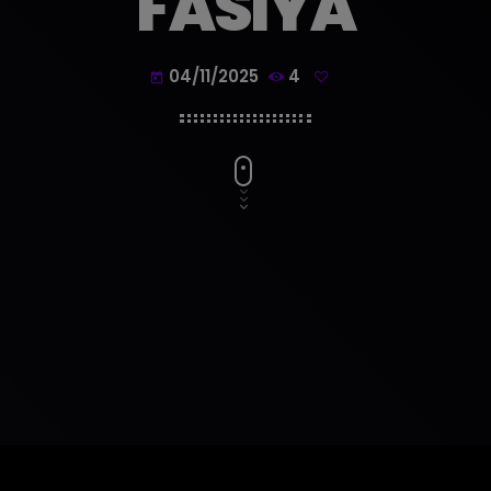
FASIYA
04/11/2025
4
today