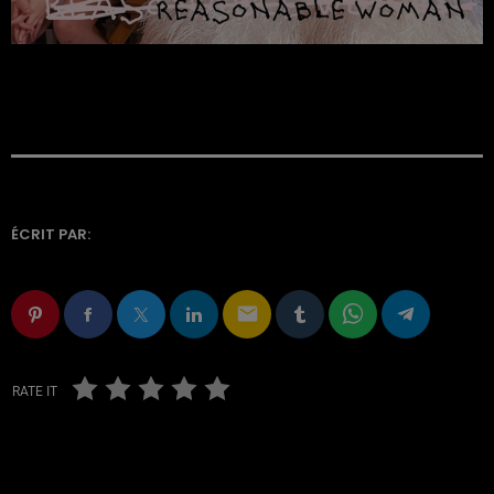
ÉCRIT PAR:
email
RATE IT