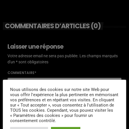
COMMENTAIRES D’ARTICLES (0)
Laisser une réponse
Votre adresse email ne sera pas publiée. Les champs marqués
d'un * sont obligatoires
COMMENTAIRE*
Nous utilisons des cookies sur notre site Web pour
vous offrir l'expérience la plus pertinente en mémorisant
vos préférences et en répétant vos visites. En cliquant
sur « Tout accepter », vous consentez à l'utilisation de
NOM*
TOUS les cookies. Cependant, vous pouvez visiter les
« Paramètres des cookies » pour fournir un
consentement contrôlé.