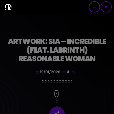
menu
play_arrow
ARTWORK: SIA – INCREDIBLE
(FEAT. LABRINTH)
REASONABLE WOMAN
19/01/2026
4
today
share
email