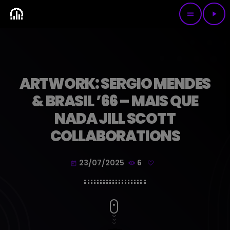
menu
play_arrow
ARTWORK: SERGIO MENDES
& BRASIL ’66 – MAIS QUE
NADA JILL SCOTT
COLLABORATIONS
23/07/2025
6
today