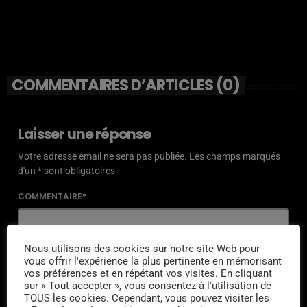
COMMENTAIRES D’ARTICLES (0)
Laisser une réponse
Votre adresse email ne sera pas publiée. Les champs marqués
d'un * sont obligatoires
COMMENTAIRE*
Nous utilisons des cookies sur notre site Web pour
vous offrir l'expérience la plus pertinente en mémorisant
vos préférences et en répétant vos visites. En cliquant
NOM*
sur « Tout accepter », vous consentez à l'utilisation de
TOUS les cookies. Cependant, vous pouvez visiter les