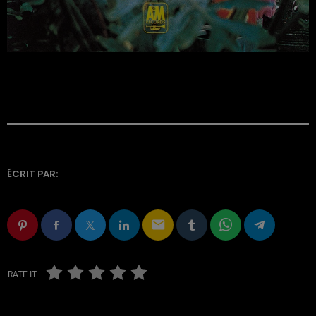
ÉCRIT PAR:
email
RATE IT