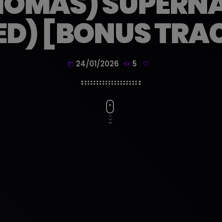
HOMAS) SUPERN
D) [BONUS TRA
24/01/2026
5
today