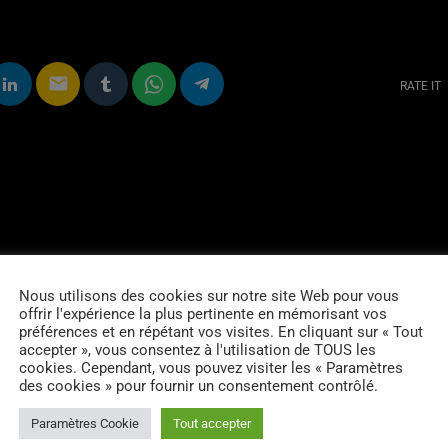
email
RATE IT
Nous utilisons des cookies sur notre site Web pour vous
offrir l'expérience la plus pertinente en mémorisant vos
préférences et en répétant vos visites. En cliquant sur « Tout
accepter », vous consentez à l'utilisation de TOUS les
cookies. Cependant, vous pouvez visiter les « Paramètres
des cookies » pour fournir un consentement contrôlé.
Paramètres Cookie
Tout accepter