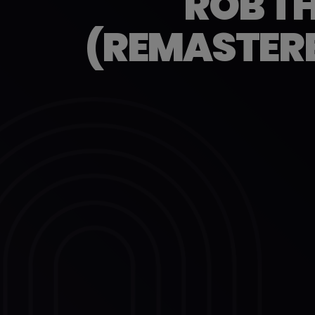
ROB T
(REMASTERE