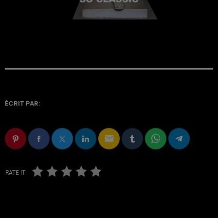
ÉCRIT PAR:
email
RATE IT