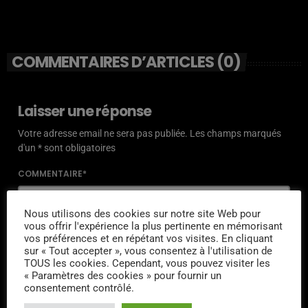
COMMENTAIRES D’ARTICLES (0)
Laisser une réponse
Votre adresse email ne sera pas publiée. Les champs marqués
d'un * sont obligatoires
COMMENTAIRE*
Nous utilisons des cookies sur notre site Web pour
vous offrir l'expérience la plus pertinente en mémorisant
vos préférences et en répétant vos visites. En cliquant
sur « Tout accepter », vous consentez à l'utilisation de
NOM*
TOUS les cookies. Cependant, vous pouvez visiter les
« Paramètres des cookies » pour fournir un
consentement contrôlé.