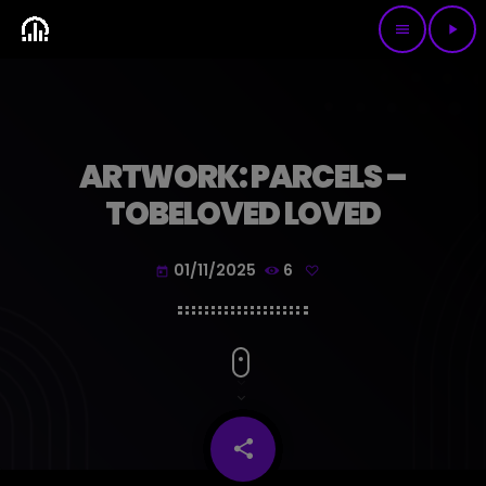
menu
play_arrow
ARTWORK: PARCELS –
TOBELOVED LOVED
01/11/2025
6
today
share
email