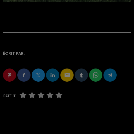
ÉCRIT PAR:
email
RATE IT