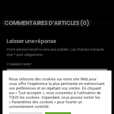
COMMENTAIRES D’ARTICLES (0)
Laisser une réponse
Votre adresse email ne sera pas publiée. Les champs marqués
d'un * sont obligatoires
COMMENTAIRE*
Nous utilisons des cookies sur notre site Web pour
vous offrir l'expérience la plus pertinente en mémorisant
vos préférences et en répétant vos visites. En cliquant
sur « Tout accepter », vous consentez à l'utilisation de
NOM*
TOUS les cookies. Cependant, vous pouvez visiter les
« Paramètres des cookies » pour fournir un
consentement contrôlé.