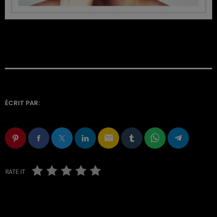
ÉCRIT PAR:
email
RATE IT