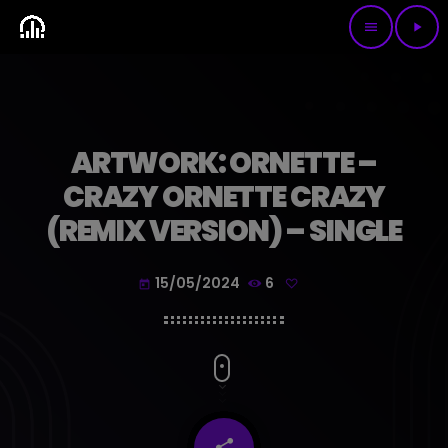
menu
play_arrow
ARTWORK: ORNETTE –
CRAZY ORNETTE CRAZY
(REMIX VERSION) – SINGLE
15/05/2024
6
today
share
email