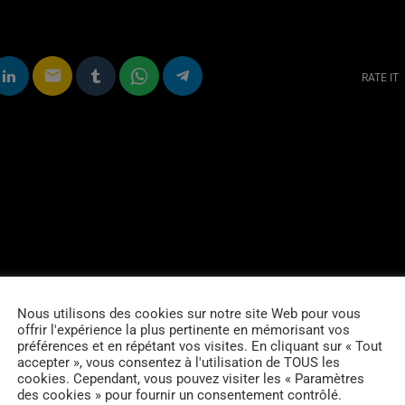
email
RATE IT
Nous utilisons des cookies sur notre site Web pour vous
offrir l'expérience la plus pertinente en mémorisant vos
préférences et en répétant vos visites. En cliquant sur « Tout
accepter », vous consentez à l'utilisation de TOUS les
cookies. Cependant, vous pouvez visiter les « Paramètres
des cookies » pour fournir un consentement contrôlé.