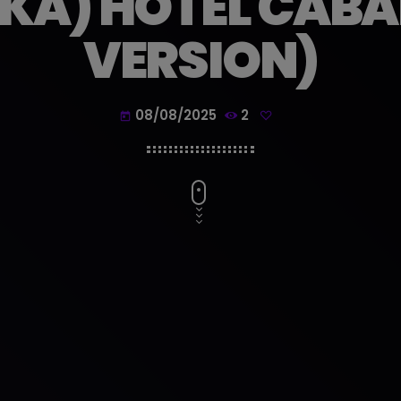
IKA) HOTEL CAB
VERSION)
08/08/2025
2
today