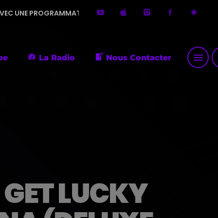
MMATION DIVERSIFIÉE. MERCI DE ME FAIRE DÉCOUVRIR DE PETIT
menu
p
pe
La Radio
Nous Contacter
 GET LUCKY