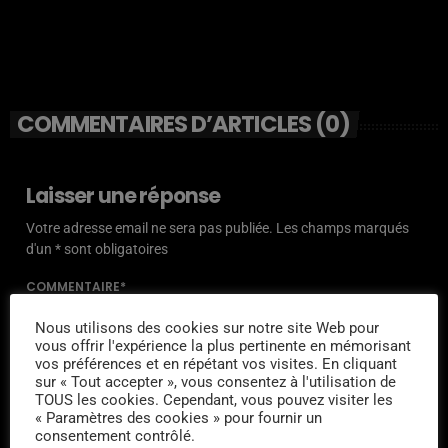
COMMENTAIRES D’ARTICLES (0)
Laisser une réponse
Votre adresse email ne sera pas publiée. Les champs marqués
d'un * sont obligatoires
COMMENTAIRE*
Nous utilisons des cookies sur notre site Web pour
vous offrir l'expérience la plus pertinente en mémorisant
vos préférences et en répétant vos visites. En cliquant
sur « Tout accepter », vous consentez à l'utilisation de
TOUS les cookies. Cependant, vous pouvez visiter les
NOM*
« Paramètres des cookies » pour fournir un
consentement contrôlé.