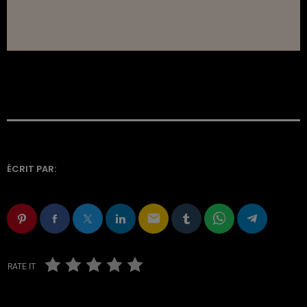
ÉCRIT PAR:
email
RATE IT