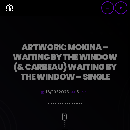
menu
play_arrow
ARTWORK: MOKINA –
WAITING BY THE WINDOW
(& CARBEAU) WAITING BY
THE WINDOW – SINGLE
16/10/2025
5
today