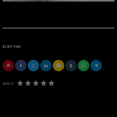
ÉCRIT PAR:
email
RATE IT