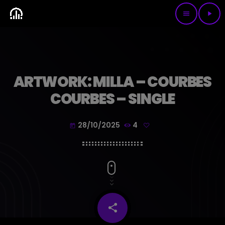
menu
play_arrow
ARTWORK: MILLA – COURBES
COURBES – SINGLE
28/10/2025
4
today
share
email