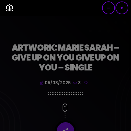
menu
play_arrow
ARTWORK: MARIE SARAH –
GIVE UP ON YOU GIVE UP ON
YOU – SINGLE
05/08/2025
3
today
share
email