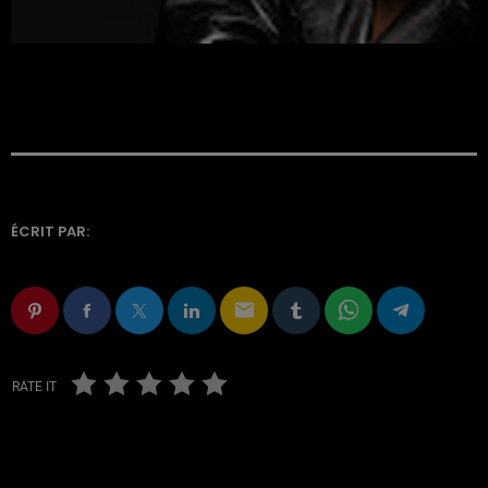
ÉCRIT PAR:
email
RATE IT