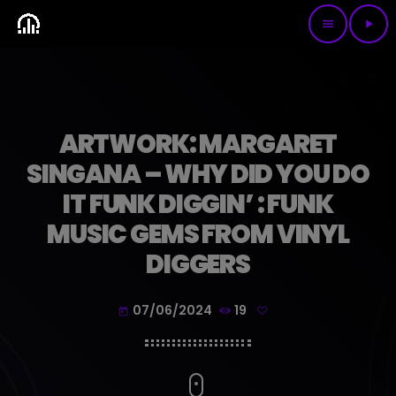
menu
play_arrow
ARTWORK: MARGARET
SINGANA – WHY DID YOU DO
IT FUNK DIGGIN’ : FUNK
MUSIC GEMS FROM VINYL
DIGGERS
07/06/2024
19
today