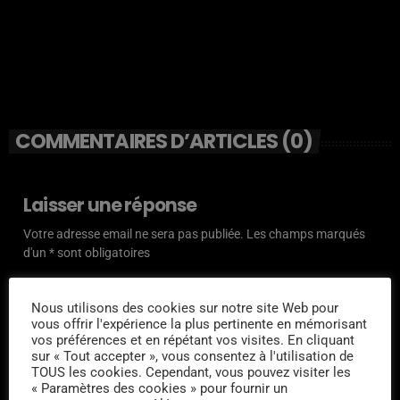
COMMENTAIRES D’ARTICLES (0)
Laisser une réponse
Votre adresse email ne sera pas publiée. Les champs marqués
d'un * sont obligatoires
COMMENTAIRE*
Nous utilisons des cookies sur notre site Web pour
vous offrir l'expérience la plus pertinente en mémorisant
vos préférences et en répétant vos visites. En cliquant
sur « Tout accepter », vous consentez à l'utilisation de
TOUS les cookies. Cependant, vous pouvez visiter les
« Paramètres des cookies » pour fournir un
NOM*