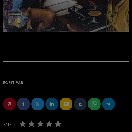
ÉCRIT PAR:
email
RATE IT