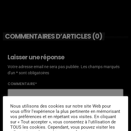
COMMENTAIRES D’ARTICLES (0)
Laisser une réponse
Votre adresse email ne sera pas publiée. Les champs marqués
d'un * sont obligatoires
COMMENTAIRE*
Nous utilisons des cookies sur notre site Web pour
vous offrir l'expérience la plus pertinente en mémorisant
vos préférences et en répétant vos visites. En cliquant
NOM*
sur « Tout accepter », vous consentez à l'utilisation de
TOUS les cookies. Cependant, vous pouvez visiter les