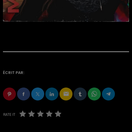
ÉCRIT PAR:
email
RATE IT