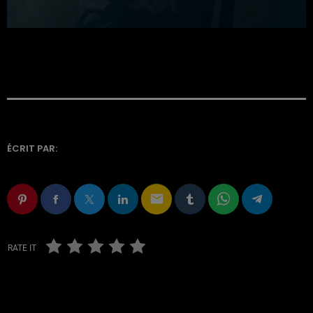
ÉCRIT PAR:
email
RATE IT