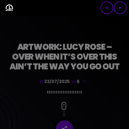
menu
play_arrow
ARTWORK: LUCY ROSE –
OVER WHEN IT’S OVER THIS
AIN’T THE WAY YOU GO OUT
23/07/2025
6
today
share
email