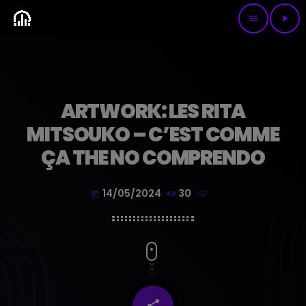
menu
play_arrow
ARTWORK: LES RITA
MITSOUKO – C’EST COMME
ÇA THE NO COMPRENDO
14/05/2024
30
today
share
email