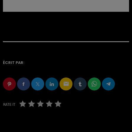
ÉCRIT PAR:
email
RATE IT