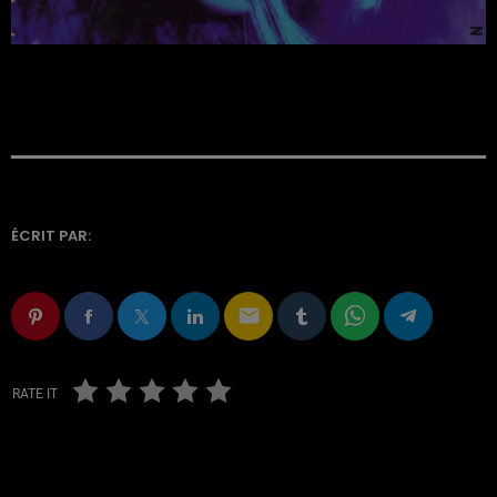
ÉCRIT PAR:
email
RATE IT