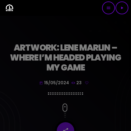
menu
play_arrow
ARTWORK: LENE MARLIN –
WHERE I’M HEADED PLAYING
MY GAME
15/05/2024
23
today
share
email