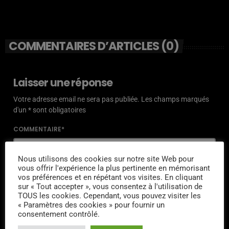
COMMENTAIRES D’ARTICLES (0)
Laisser une réponse
Votre adresse email ne sera pas publiée. Les champs marqués
d'un * sont obligatoires
COMMENTAIRE*
Nous utilisons des cookies sur notre site Web pour
vous offrir l'expérience la plus pertinente en mémorisant
vos préférences et en répétant vos visites. En cliquant
sur « Tout accepter », vous consentez à l'utilisation de
NOM*
TOUS les cookies. Cependant, vous pouvez visiter les
« Paramètres des cookies » pour fournir un
consentement contrôlé.