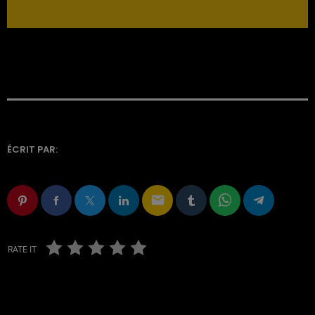
ÉCRIT PAR:
email
RATE IT