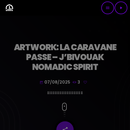
menu
play_arrow
ARTWORK: LA CARAVANE
PASSE – J’BIVOUAK
NOMADIC SPIRIT
07/08/2025
3
today
share
email