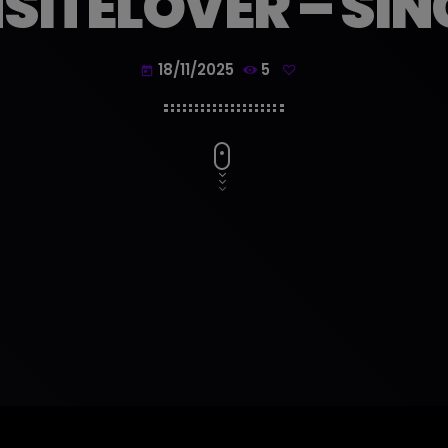
SITELOVER – SIN
18/11/2025
5
today