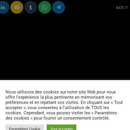
email
RATE IT
Nous utilisons des cookies sur notre site Web pour vous
offrir l'expérience la plus pertinente en mémorisant vos
préférences et en répétant vos visites. En cliquant sur « Tout
accepter », vous consentez à l'utilisation de TOUS les
cookies. Cependant, vous pouvez visiter les « Paramètres
des cookies » pour fournir un consentement contrôlé.
Paramètres Cookie
Tout accepter