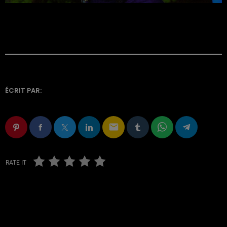
ÉCRIT PAR:
email
RATE IT