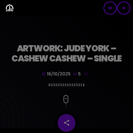
menu
play_arrow
ARTWORK: JUDE YORK –
CASHEW CASHEW – SINGLE
16/10/2025
5
today
share
email