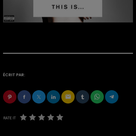
ÉCRIT PAR:
email
RATE IT