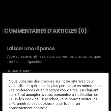
COMMENTAIRES D’ARTICLES (0)
Laisser une réponse
Votre adresse email ne sera pas publiée. Les champs marqués
d'un * sont obligatoires
COMMENTAIRE*
Nous utilisons des cookies sur notre site Web pour
vous offrir l'expérience la plus pertinente en mémorisant
vos préférences et en répétant vos visites. En cliquant
sur « Tout accepter », vous consentez à l'utilisation de
TOUS les cookies. Cependant, vous pouvez visiter les
NOM*
« Paramètres des cookies » pour fournir un
consentement contrôlé.