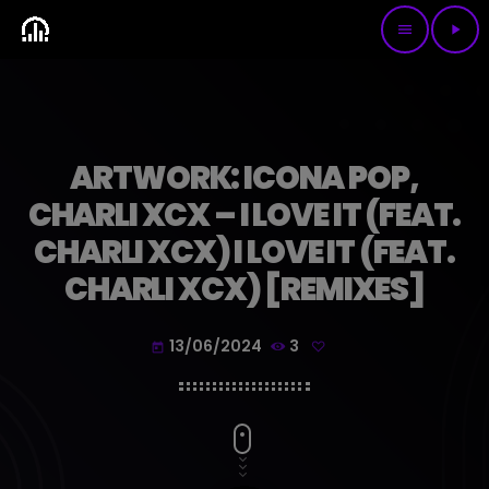
menu
play_arrow
ARTWORK: ICONA POP,
CHARLI XCX – I LOVE IT (FEAT.
CHARLI XCX) I LOVE IT (FEAT.
CHARLI XCX) [REMIXES]
13/06/2024
3
today