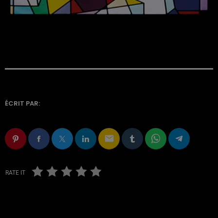
ÉCRIT PAR:
email
RATE IT