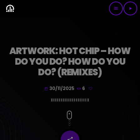
menu
play_arrow
ARTWORK: HOT CHIP – HOW
DO YOU DO? HOW DO YOU
DO? (REMIXES)
30/11/2025
6
today
share
email