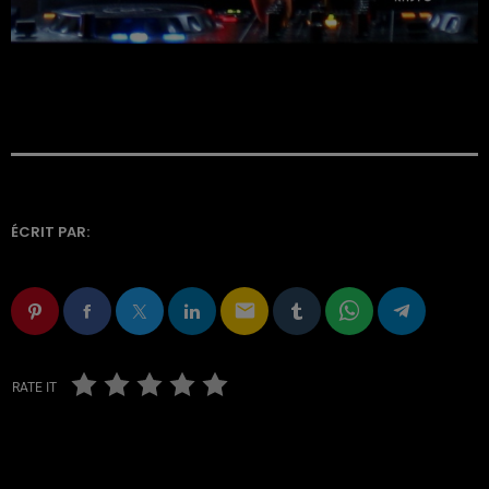
ÉCRIT PAR:
email
RATE IT