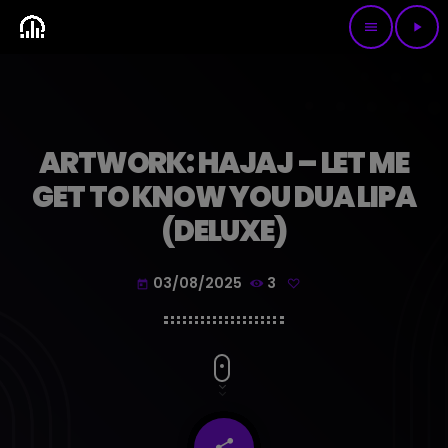
menu
play_arrow
ARTWORK: HAJAJ – LET ME
GET TO KNOW YOU DUA LIPA
(DELUXE)
03/08/2025
3
today
share
email