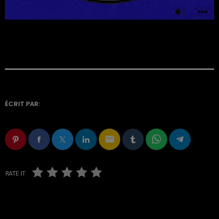
ÉCRIT PAR:
email
RATE IT