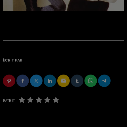
ÉCRIT PAR:
email
RATE IT