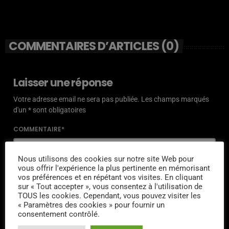
COMMENTAIRES D’ARTICLES (0)
Laisser une réponse
Votre adresse email ne sera pas publiée. Les champs marqués
d'un * sont obligatoires
COMMENTAIRE*
Nous utilisons des cookies sur notre site Web pour
vous offrir l'expérience la plus pertinente en mémorisant
vos préférences et en répétant vos visites. En cliquant
sur « Tout accepter », vous consentez à l'utilisation de
NOM*
TOUS les cookies. Cependant, vous pouvez visiter les
« Paramètres des cookies » pour fournir un
consentement contrôlé.