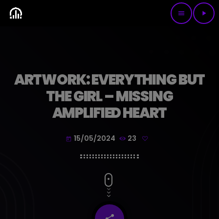
menu
play_arrow
ARTWORK: EVERYTHING BUT
THE GIRL – MISSING
AMPLIFIED HEART
15/05/2024
23
today
share
email