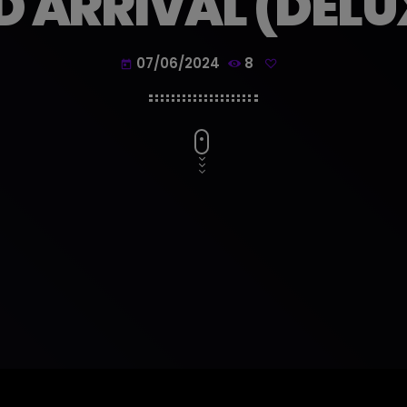
 ARRIVAL (DELU
07/06/2024
8
today