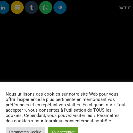
email
RATE IT
Nous utilisons des cookies sur notre site Web pour vous
offrir l'expérience la plus pertinente en mémorisant vos
préférences et en répétant vos visites. En cliquant sur « Tout
accepter », vous consentez à l'utilisation de TOUS les
cookies. Cependant, vous pouvez visiter les « Paramètres
des cookies » pour fournir un consentement contrôlé.
Paramètres Cookie
Tout accepter