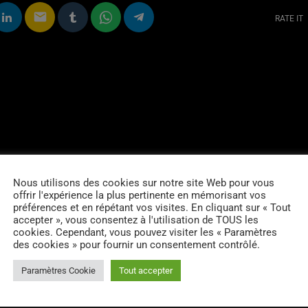
email
RATE IT
Nous utilisons des cookies sur notre site Web pour vous
offrir l'expérience la plus pertinente en mémorisant vos
préférences et en répétant vos visites. En cliquant sur « Tout
accepter », vous consentez à l'utilisation de TOUS les
cookies. Cependant, vous pouvez visiter les « Paramètres
des cookies » pour fournir un consentement contrôlé.
Paramètres Cookie
Tout accepter