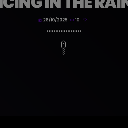
CING IN THE RAIN
28/10/2025
10
today