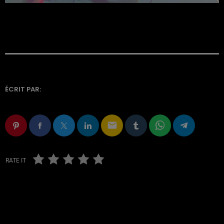
ÉCRIT PAR:
email
RATE IT