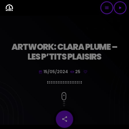
menu
play_arrow
ARTWORK: CLARA PLUME –
LES P’TITS PLAISIRS
15/05/2024
25
today
share
email