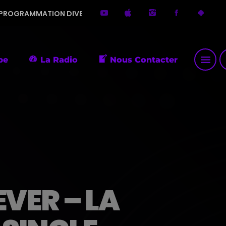
DIVERSIFIÉE. MERCI DE ME FAIRE DÉCOUVRIR DE PETITES PÉPI
menu
p
pe
La Radio
Nous Contacter
VER – LA