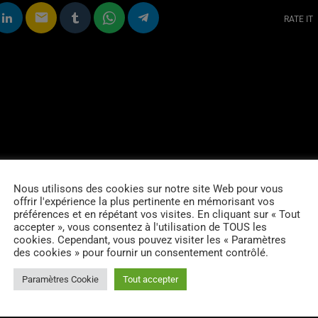
email
RATE IT
Nous utilisons des cookies sur notre site Web pour vous
offrir l'expérience la plus pertinente en mémorisant vos
préférences et en répétant vos visites. En cliquant sur « Tout
accepter », vous consentez à l'utilisation de TOUS les
cookies. Cependant, vous pouvez visiter les « Paramètres
des cookies » pour fournir un consentement contrôlé.
Paramètres Cookie
Tout accepter