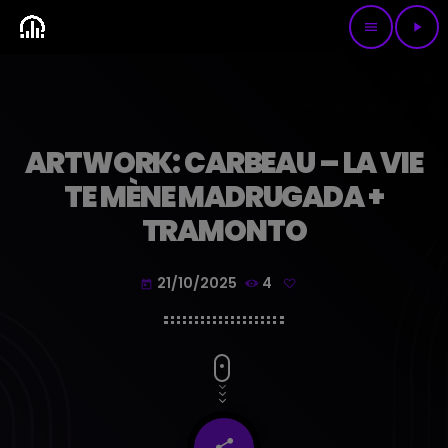
menu
play_arrow
ARTWORK: CARBEAU – LA VIE
TE MÈNE MADRUGADA +
TRAMONTO
21/10/2025
4
today
share
email