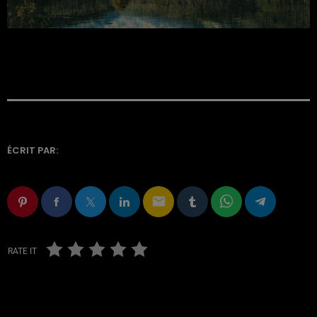
ÉCRIT PAR:
email
RATE IT