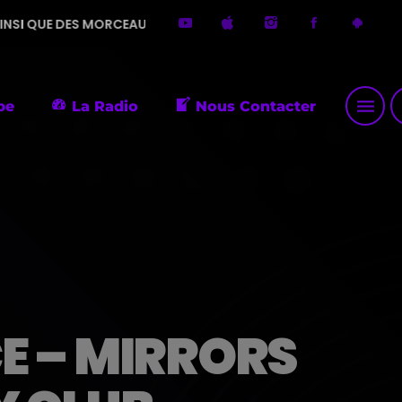
MORCEAUX NOSTALGIQUES. LONGUE VIE À ATYPIQUE RADIO 😊
menu
p
pe
La Radio
Nous Contacter
 – MIRRORS