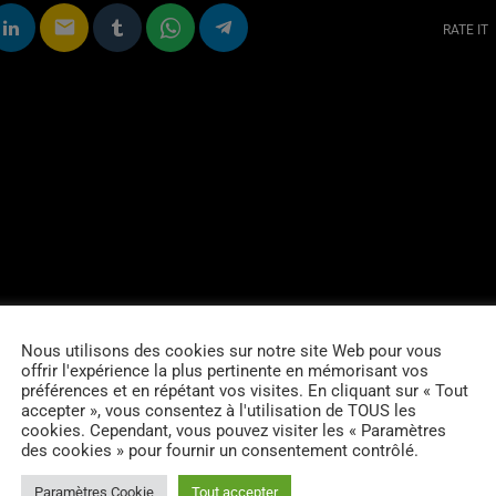
email
RATE IT
Nous utilisons des cookies sur notre site Web pour vous
offrir l'expérience la plus pertinente en mémorisant vos
préférences et en répétant vos visites. En cliquant sur « Tout
accepter », vous consentez à l'utilisation de TOUS les
cookies. Cependant, vous pouvez visiter les « Paramètres
des cookies » pour fournir un consentement contrôlé.
Paramètres Cookie
Tout accepter