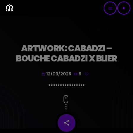
menu
play_arrow
ARTWORK: CABADZI –
BOUCHE CABADZI X BLIER
12/03/2026
9
today
share
email