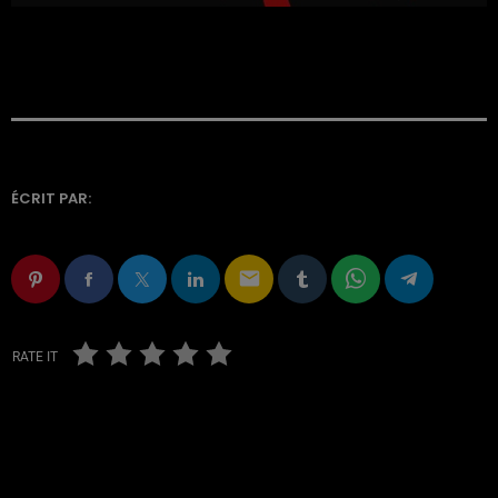
ÉCRIT PAR:
email
RATE IT