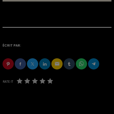
ÉCRIT PAR:
email
RATE IT