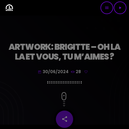
menu
play_arrow
ARTWORK: BRIGITTE – OH LA
LA ET VOUS, TU M’AIMES ?
30/06/2024
28
today
share
email