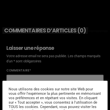
COMMENTAIRES D’ARTICLES (0)
Laisser une réponse
Votre adresse email ne sera pas publiée. Les champs marqués
d'un * sont obligatoires
COMMENTAIRE*
Nous utilisons des cookies sur notre site Web pour
vous offrir l'expérience la plus pertinente en mémorisant
vos préférences et en répétant vos visites. En cliquant
NOM*
sur « Tout accepter », vous consentez à l'utilisation de
TOUS les cookies. Cependant, vous pouvez visiter les