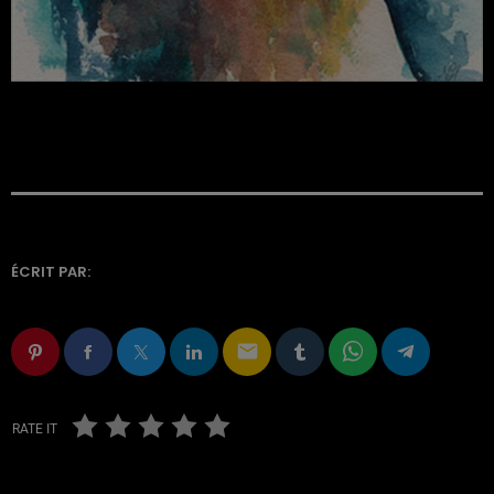
ÉCRIT PAR:
email
RATE IT