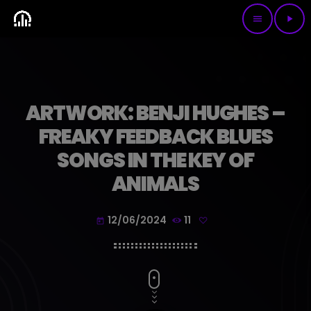
menu
play_arrow
ARTWORK: BENJI HUGHES –
FREAKY FEEDBACK BLUES
SONGS IN THE KEY OF
ANIMALS
12/06/2024
11
today