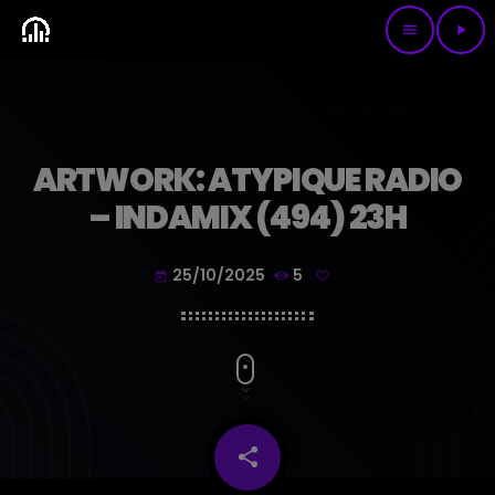
menu
play_arrow
ARTWORK: ATYPIQUE RADIO
– INDAMIX (494) 23H
25/10/2025
5
today
share
email