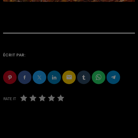
ÉCRIT PAR:
email
RATE IT