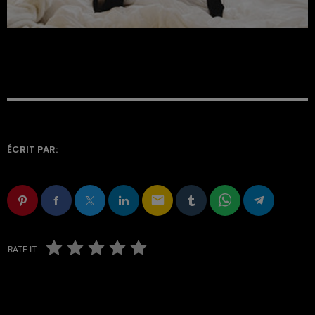
ÉCRIT PAR:
email
RATE IT