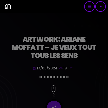
menu
play_arrow
ARTWORK: ARIANE
MOFFATT – JE VEUX TOUT
TOUS LES SENS
17/06/2024
19
today
share
email