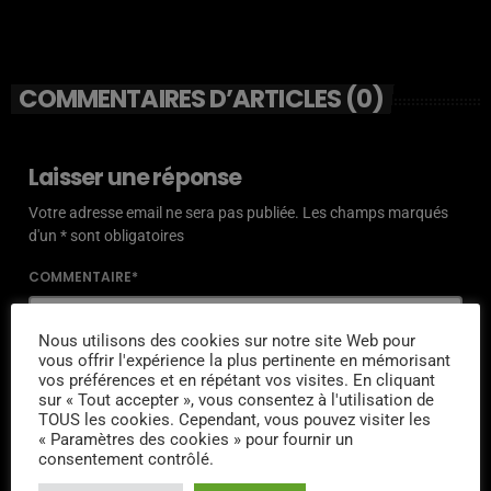
COMMENTAIRES D’ARTICLES (0)
Laisser une réponse
Votre adresse email ne sera pas publiée. Les champs marqués
d'un * sont obligatoires
COMMENTAIRE*
Nous utilisons des cookies sur notre site Web pour
vous offrir l'expérience la plus pertinente en mémorisant
vos préférences et en répétant vos visites. En cliquant
sur « Tout accepter », vous consentez à l'utilisation de
NOM*
TOUS les cookies. Cependant, vous pouvez visiter les
« Paramètres des cookies » pour fournir un
consentement contrôlé.