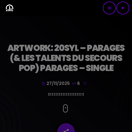
menu
play_arrow
ARTWORK: 20SYL – PARAGES
(& LES TALENTS DU SECOURS
POP) PARAGES – SINGLE
27/11/2025
6
today
share
email