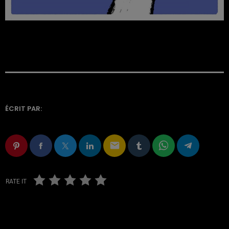
ÉCRIT PAR:
email
RATE IT