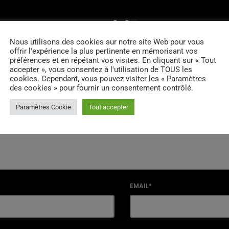
RES D’ARTICLES (0)
Nous utilisons des cookies sur notre site Web pour vous
offrir l'expérience la plus pertinente en mémorisant vos
préférences et en répétant vos visites. En cliquant sur « Tout
accepter », vous consentez à l'utilisation de TOUS les
 réponse
cookies. Cependant, vous pouvez visiter les « Paramètres
des cookies » pour fournir un consentement contrôlé.
il ne sera pas publiée. Les champs marqués d'un * sont obligatoir
Paramètres Cookie
Tout accepter
EMAIL*