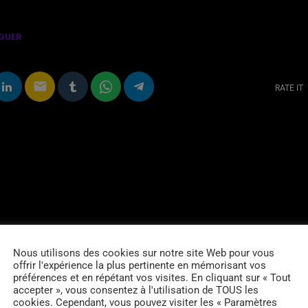
GUER
email
RATE IT
Nous utilisons des cookies sur notre site Web pour vous
offrir l'expérience la plus pertinente en mémorisant vos
préférences et en répétant vos visites. En cliquant sur « Tout
accepter », vous consentez à l'utilisation de TOUS les
cookies. Cependant, vous pouvez visiter les « Paramètres